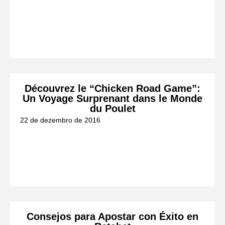
Découvrez le “Chicken Road Game”:
Un Voyage Surprenant dans le Monde
du Poulet
22 de dezembro de 2016
Consejos para Apostar con Éxito en