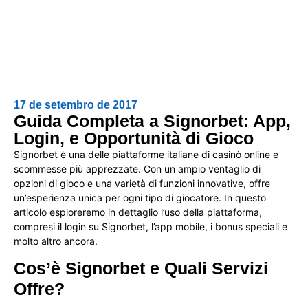
17 de setembro de 2017
Guida Completa a Signorbet: App,
Login, e Opportunità di Gioco
Signorbet è una delle piattaforme italiane di casinò online e
scommesse più apprezzate. Con un ampio ventaglio di
opzioni di gioco e una varietà di funzioni innovative, offre
un’esperienza unica per ogni tipo di giocatore. In questo
articolo esploreremo in dettaglio l’uso della piattaforma,
compresi il login su Signorbet, l’app mobile, i bonus speciali e
molto altro ancora.
Cos’è Signorbet e Quali Servizi
Offre?