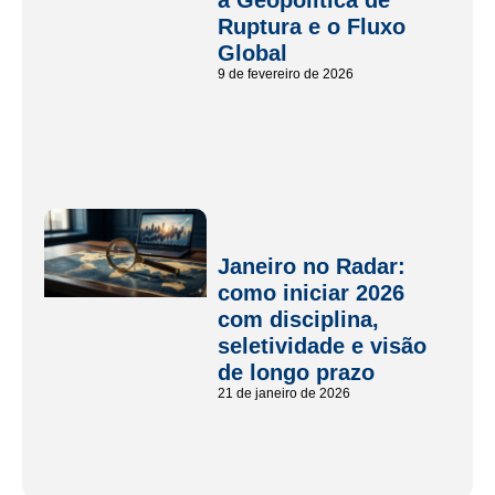
a Geopolítica de
Ruptura e o Fluxo
Global
9 de fevereiro de 2026
Janeiro no Radar:
como iniciar 2026
com disciplina,
seletividade e visão
de longo prazo
21 de janeiro de 2026