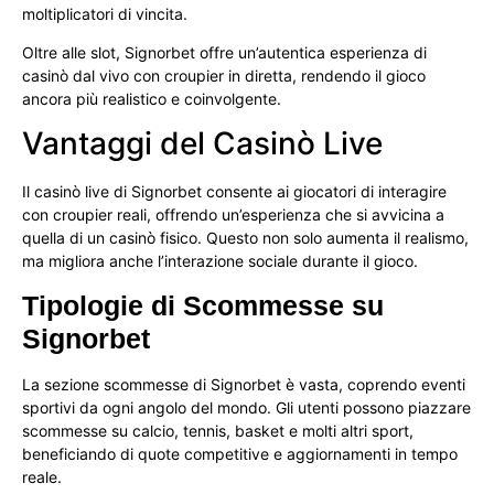
moltiplicatori di vincita.
Oltre alle slot, Signorbet offre un’autentica esperienza di
casinò dal vivo con croupier in diretta, rendendo il gioco
ancora più realistico e coinvolgente.
Vantaggi del Casinò Live
Il casinò live di Signorbet consente ai giocatori di interagire
con croupier reali, offrendo un’esperienza che si avvicina a
quella di un casinò fisico. Questo non solo aumenta il realismo,
ma migliora anche l’interazione sociale durante il gioco.
Tipologie di Scommesse su
Signorbet
La sezione scommesse di Signorbet è vasta, coprendo eventi
sportivi da ogni angolo del mondo. Gli utenti possono piazzare
scommesse su calcio, tennis, basket e molti altri sport,
beneficiando di quote competitive e aggiornamenti in tempo
reale.