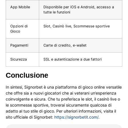
App Mobile
Disponibile per iOS e Android, accesso a
tutte le funzioni
Opzioni di
Slot, Casinò live, Scommesse sportive
Gioco
Pagamenti
Carte di credito, e-wallet
Sicurezza
SSL e autenticazione a due fattori
Conclusione
In sintesi, Signorbet è una piattaforma di gioco online versatile
che offre sia a nuovi giocatori che ai veterani un’esperienza
coinvolgente e sicura. Che tu preferisca le slot, il casinò live o
le scommesse sportive, troverai sicuramente qualcosa di
adatto al tuo stile di gioco. Per ulteriori informazioni, visita il
sito ufficiale di Signorbet:
https://signorbetit.com/
.