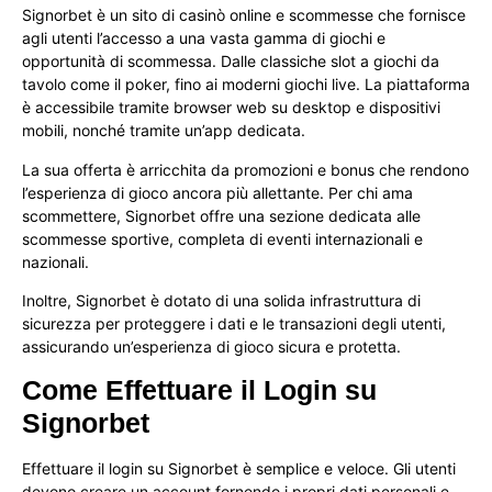
Signorbet è un sito di casinò online e scommesse che fornisce
agli utenti l’accesso a una vasta gamma di giochi e
opportunità di scommessa. Dalle classiche slot a giochi da
tavolo come il poker, fino ai moderni giochi live. La piattaforma
è accessibile tramite browser web su desktop e dispositivi
mobili, nonché tramite un’app dedicata.
La sua offerta è arricchita da promozioni e bonus che rendono
l’esperienza di gioco ancora più allettante. Per chi ama
scommettere, Signorbet offre una sezione dedicata alle
scommesse sportive, completa di eventi internazionali e
nazionali.
Inoltre, Signorbet è dotato di una solida infrastruttura di
sicurezza per proteggere i dati e le transazioni degli utenti,
assicurando un’esperienza di gioco sicura e protetta.
Come Effettuare il Login su
Signorbet
Effettuare il login su Signorbet è semplice e veloce. Gli utenti
devono creare un account fornendo i propri dati personali e