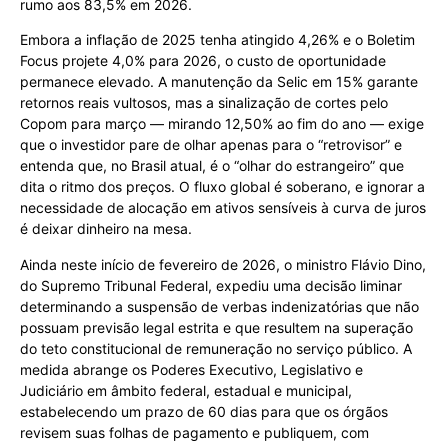
rumo aos 83,5% em 2026.
Embora a inflação de 2025 tenha atingido 4,26% e o Boletim
Focus projete 4,0% para 2026, o custo de oportunidade
permanece elevado. A manutenção da Selic em 15% garante
retornos reais vultosos, mas a sinalização de cortes pelo
Copom para março — mirando 12,50% ao fim do ano — exige
que o investidor pare de olhar apenas para o “retrovisor” e
entenda que, no Brasil atual, é o “olhar do estrangeiro” que
dita o ritmo dos preços. O fluxo global é soberano, e ignorar a
necessidade de alocação em ativos sensíveis à curva de juros
é deixar dinheiro na mesa.
Ainda neste início de fevereiro de 2026, o ministro Flávio Dino,
do Supremo Tribunal Federal, expediu uma decisão liminar
determinando a suspensão de verbas indenizatórias que não
possuam previsão legal estrita e que resultem na superação
do teto constitucional de remuneração no serviço público. A
medida abrange os Poderes Executivo, Legislativo e
Judiciário em âmbito federal, estadual e municipal,
estabelecendo um prazo de 60 dias para que os órgãos
revisem suas folhas de pagamento e publiquem, com