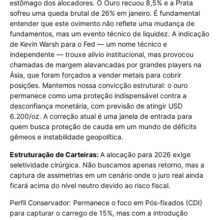
estômago dos alocadores. O Ouro recuou 8,5% e a Prata
sofreu uma queda brutal de 26% em janeiro. É fundamental
entender que este ovimento não reflete uma mudança de
fundamentos, mas um evento técnico de liquidez. A indicação
de Kevin Warsh para o Fed — um nome técnico e
independente — trouxe alívio institucional, mas provocou
chamadas de margem alavancadas por grandes players na
Ásia, que foram forçados a vender metais para cobrir
posições. Mantemos nossa convicção estrutural: o ouro
permanece como uma proteção indispensável contra a
desconfiança monetária, com previsão de atingir USD
6.200/oz. A correção atual é uma janela de entrada para
quem busca proteção de cauda em um mundo de déficits
gêmeos e instabilidade geopolítica.
Estruturação de Carteiras:
A alocação para 2026 exige
seletividade cirúrgica. Não buscamos apenas retorno, mas a
captura de assimetrias em um cenário onde o juro real ainda
ficará acima do nível neutro devido ao risco fiscal.
Perfil Conservador: Permanece o foco em Pós-fixados (CDI)
para capturar o carrego de 15%, mas com a introdução